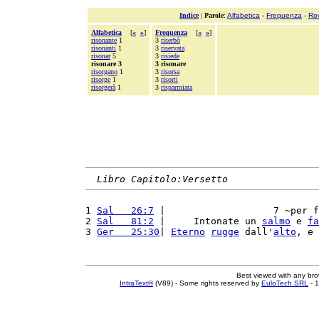
Indice
|
Parole
:
Alfabetica
-
Frequenza
-
Ro
Alfabetica
[
«
»
]
Frequenza
[
«
»
]
risonante
1
3
riserbò
risonanti
1
3
riservata
risonar
5
3
risiede
risonare 3
3 risonare
risorgano
1
3
risorsa
risorge
1
3
risorti
risorgerà
1
3
risparmiata
Libro Capitolo:Versetto
1 
Sal   26:7
 |                   7 ~per f
2 
Sal   81:2
 |     Intonate un 
salmo
 e 
fa
3 
Ger   25:30
| 
Eterno
rugge
 dall'
alto
, e 
Best viewed with any br
IntraText®
(V89) - Some rights reserved by
EuloTech SRL
- 1