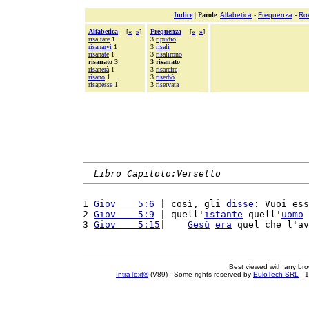
Indice
|
Parole
:
Alfabetica
-
Frequenza
-
Ro
Alfabetica
[
«
»
]
Frequenza
[
«
»
]
risaltare
1
3
ripudio
risanarvi
1
3
risali
risanate
1
3
risalirono
risanato 3
3 risanato
risanerà
1
3
risarcire
risano
1
3
riserbò
risapesse
1
3
riservata
Libro Capitolo:Versetto
1 
Giov    5:6
 | così, gli 
disse
: Vuoi ess
2 
Giov    5:9
 | quell'
istante
 quell'
uomo
 
3 
Giov    5:15
|    
Gesù
era
 quel che l'av
Best viewed with any br
IntraText®
(V89) - Some rights reserved by
EuloTech SRL
- 1