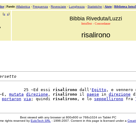
ice
|
Parole
:
Alfabetica
-
Frequenza
-
Rovesciate
-
Lunghezza
-
Statistiche
|
Aiuto
|
Biblioteca Intra
[
«
»
]
Bibbia Riveduta/Luzzi
IntraText - Concordanze
o
risalirono
ersetto
          25 ~Ed essi 
risalirono
 dall'
Egitto
, e vennero n
~E, 
mutata
direzione
, 
risalirono
 il 
paese
 in 
direzione
 di
 
portaron
via
; quindi 
risalirono
, e lo 
seppellirono
 fra 
Best viewed with any browser at 800x600 or 768x1024 on Tablet PC
me rights reserved by
EuloTech SRL
- 1996-2007. Content in this page is licensed under a
Creat