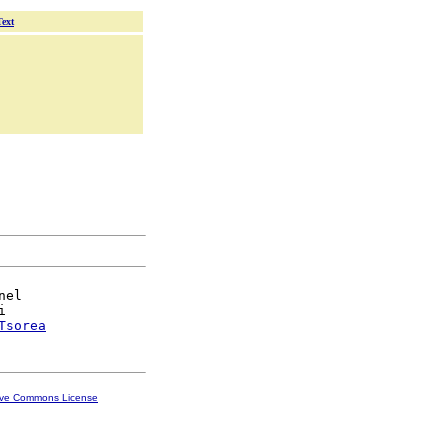
Text
el



Tsorea
ive Commons License