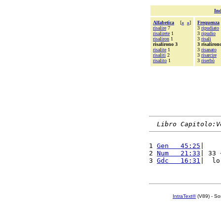
Ind
Alfabetica
[
«
»
]
Frequenza
risalire
7
3
ripudiato
risalirete
1
3
ripudio
risaliron
1
3
risali
risalirono 3
3 risaliron
risalite
1
3
risanato
risaliti
2
3
risarcire
risalito
1
3
riserbò
Libro Capitolo:V
1 
Gen   45:25
|    
2 
Num   21:33
| 33 
3 
Gdc   16:31
|  lo
IntraText®
(V89) - So