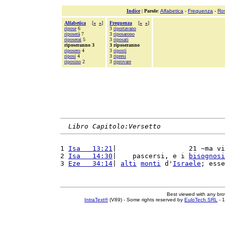
Indice
|
Parole
:
Alfabetica
-
Frequenza
-
Ro
Alfabetica
[
«
»
]
Frequenza
[
«
»
]
ripose
6
3
riportavano
riposerà
7
3
riposarono
riposerai
5
3
riposati
riposeranno 3
3 riposeranno
riposero
4
3
riposti
riposi
4
3
ripresi
riposino
2
3
riprovare
Libro Capitolo:Versetto
1 
Isa   13:21
|                  21 ~ma vi
2 
Isa   14:30
|    pascersi, e i 
bisognosi
3 
Eze   34:14
| 
alti
monti
 d'
Israele
; esse
Best viewed with any br
IntraText®
(V89) - Some rights reserved by
EuloTech SRL
- 1