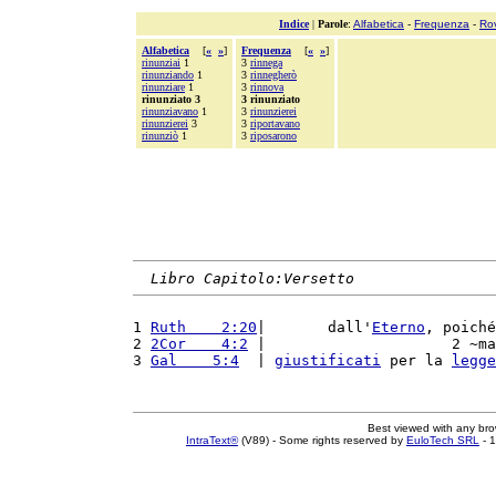
Indice
|
Parole
:
Alfabetica
-
Frequenza
-
Ro
Alfabetica
[
«
»
]
Frequenza
[
«
»
]
rinunziai
1
3
rinnega
rinunziando
1
3
rinnegherò
rinunziare
1
3
rinnova
rinunziato 3
3 rinunziato
rinunziavano
1
3
rinunzierei
rinunzierei
3
3
riportavano
rinunziò
1
3
riposarono
Libro Capitolo:Versetto
1 
Ruth    2:20
|       dall'
Eterno
, poiché
2 
2Cor    4:2
 |                     2 ~ma
3 
Gal    5:4
  | 
giustificati
 per la 
legge
Best viewed with any br
IntraText®
(V89) - Some rights reserved by
EuloTech SRL
- 1