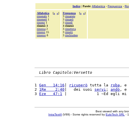
Indice
|
Parole
:
Alfabetica
-
Frequenza
-
Ro
Alfabetica
[
«
»
]
Frequenza
[
«
»
]
rimenalo
1
3
rimarrete
rimenerò
1
3
rimarrò
rimeno
1
3
rimedi
rimenò 3
3 rimenò
rimessa
2
3
rimetteva
rimessi
15
3
rimetti
rimesso
8
3
rinchiudere
Libro Capitolo:Versetto
1 
Gen   14:16
| 
ricuperò
 tutta la 
roba
, e 
2 
1Re    2:40
|   dei suoi 
servi
; 
andò
, e 
3 
Eze   47:1
 |             1 ~Ed egli mi 
Best viewed with any br
IntraText®
(V89) - Some rights reserved by
EuloTech SRL
- 1