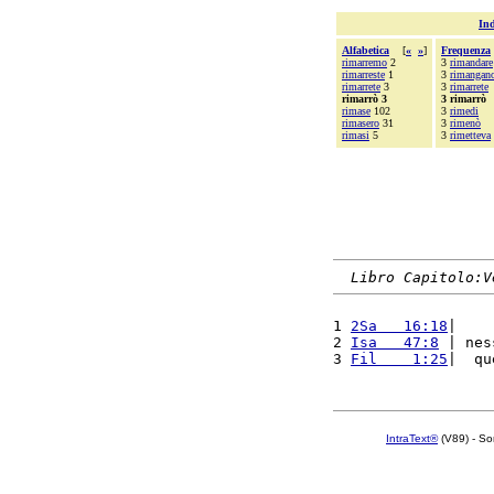
Ind
Alfabetica
[
«
»
]
Frequenza
rimarremo
2
3
rimandare
rimarreste
1
3
rimangan
rimarrete
3
3
rimarrete
rimarrò 3
3 rimarrò
rimase
102
3
rimedi
rimasero
31
3
rimenò
rimasi
5
3
rimetteva
Libro Capitolo:V
1 
2Sa   16:18
|    
2 
Isa   47:8
 | nes
3 
Fil    1:25
|  qu
IntraText®
(V89) - So