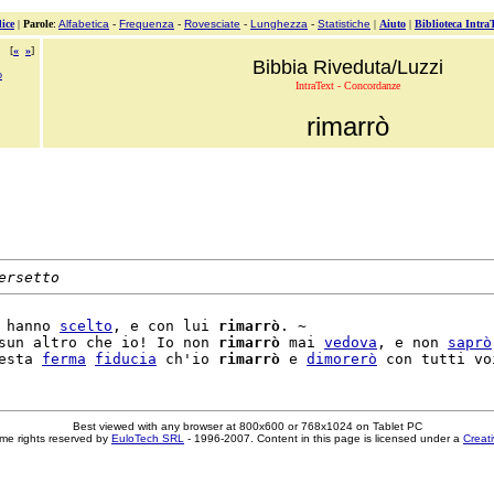
ice
|
Parole
:
Alfabetica
-
Frequenza
-
Rovesciate
-
Lunghezza
-
Statistiche
|
Aiuto
|
Biblioteca Intra
[
«
»
]
Bibbia Riveduta/Luzzi
o
IntraText - Concordanze
rimarrò
ersetto
 hanno 
scelto
, e con lui 
rimarrò
. ~

sun altro che io! Io non 
rimarrò
 mai 
vedova
, e non 
saprò
esta 
ferma
fiducia
 ch'io 
rimarrò
 e 
dimorerò
Best viewed with any browser at 800x600 or 768x1024 on Tablet PC
me rights reserved by
EuloTech SRL
- 1996-2007. Content in this page is licensed under a
Creat