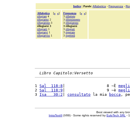
Indice
|
Parole
:
Alfabetica
-
Frequenza
-
Ro
Alfabetica
[
«
»
]
Frequenza
[
«
»
]
rifugiare
4
3
riflettete
rifugiarmi
2
3
rifornimento
rifugiarono
3
3
rifugiarono
rifugiarsi 3
3 rifugiarsi
rifugiarti
1
3
rifugiati
rifugiarvi
1
3
rigettate
rifugiarvisi
1
3
rigetterà
Libro Capitolo:Versetto
1 
Sal  118:8
|                  8 ~È 
megli
2 
Sal  118:9
|                  9 ~è 
megli
3 
Isa   30:2
| 
consultato
 la mia 
bocca
, pe
Best viewed with any br
IntraText®
(V89) - Some rights reserved by
EuloTech SRL
- 1