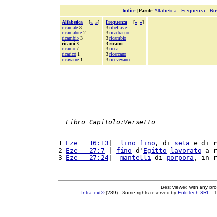
Indice
|
Parole
:
Alfabetica
-
Frequenza
-
Ro
Alfabetica
[
«
»
]
Frequenza
[
«
»
]
ricamate
8
3
ribellaste
ricamatore
2
3
ricadranno
ricambio
3
3
ricambio
ricami 3
3 ricami
ricamo
7
3
ricca
ricaricò
1
3
ricercano
ricavarne
1
3
ricevevano
Libro Capitolo:Versetto
1 
Eze   16:13
|  
lino
fino
, di 
seta
 e di 
r
2 
Eze   27:7
 | 
fino
 d'
Egitto
lavorato
 a 
r
3 
Eze   27:24
|  
mantelli
 di 
porpora
, in 
r
Best viewed with any br
IntraText®
(V89) - Some rights reserved by
EuloTech SRL
- 1