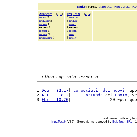
Indice
|
Parole
:
Alfabetica
-
Frequenza
-
Ro
Alfabetica
[
«
»
]
Frequenza
[
«
»
]
recava
5
3
recaron
recavano
5
3
recasse
recavo
1
3
recati
recente 3
3 recente
recessi
5
3
recinti
recherà
9
3
reco
recheranno
1
3
regine
Libro Capitolo:Versetto
1 
Deu   32:17
| 
conosciuti
, 
dèi
nuovi
, app
2 
Atti   18:2
|      
oriundo
 del 
Ponto
, ve
3 
Ebr   10:20
|                20 ~per que
Best viewed with any br
IntraText®
(V89) - Some rights reserved by
EuloTech SRL
- 1