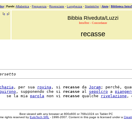
ice
|
Parole
:
Alfabetica
-
Frequenza
-
Rovesciate
-
Lunghezza
-
Statistiche
|
Aiuto
|
Biblioteca Intra
[
«
»
]
Bibbia Riveduta/Luzzi
IntraText - Concordanze
recasse
ersetto
chazia
, per sua 
rovina
, si 
recasse
 da 
Joram
; perché, quan
guirono
, supponendo che si 
recasse
 al 
sepolcro
 a 
pianger
   se la mia 
parola
 non vi 
recasse
 qualche 
rivelazione
Best viewed with any browser at 800x600 or 768x1024 on Tablet PC
me rights reserved by
EuloTech SRL
- 1996-2007. Content in this page is licensed under a
Creat