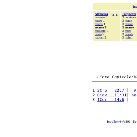
Ind
Alfabetica
[
«
»
]
Frequenza
recartene
1
3
ravvivare
recarti
1
3
reame
recarvi
1
3
recaron
recasse 3
3 recasse
recassero
1
3
recati
recata
5
3
recente
recatasi
2
3
recinti
Libro Capitolo:V
1 
2Cro   22:7
 |  
A
2 
Giov   11:31
| 
se
3 
1Cor   14:6
 |   
IntraText®
(V89) - So