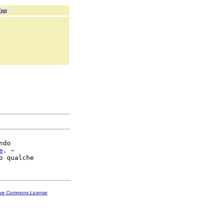
Text
do

e
. ~

ive Commons License