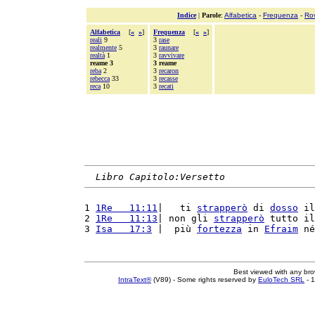
Indice
|
Parole
:
Alfabetica
-
Frequenza
-
Ro
Alfabetica
[
«
»
]
Frequenza
[
«
»
]
reali
9
3
rase
realmente
5
3
raunare
realtà
1
3
ravvivare
reame 3
3 reame
reba
2
3
recaron
rebecca
33
3
recasse
reca
10
3
recati
Libro Capitolo:Versetto
1 
1Re   11:11
|   ti 
strapperò
 di 
dosso
 il
2 
1Re   11:13
| non gli 
strapperò
 tutto il
3 
Isa   17:3
 |  più 
fortezza
 in 
Efraim
 né
Best viewed with any br
IntraText®
(V89) - Some rights reserved by
EuloTech SRL
- 1