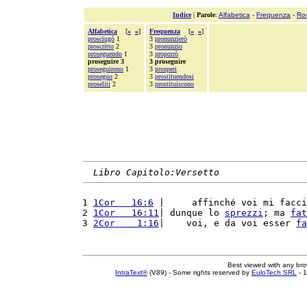
Indice
|
Parole
:
Alfabetica
-
Frequenza
-
Ro
Alfabetica
[
«
»
]
Frequenza
[
«
»
]
prosciugò
1
3
pronunzierò
proscritto
2
3
pronunzio
proseguendo
1
3
proporrò
proseguire 3
3 proseguire
proseguirono
1
3
prosperi
proseguo
2
3
prostituendosi
proseliti
2
3
prostituiscono
Libro Capitolo:Versetto
1 
1Cor   16:6
 |     affinché voi mi facci
2 
1Cor   16:11
| dunque lo 
sprezzi
; ma 
fat
3 
2Cor    1:16
|    voi, e da voi esser 
fa
Best viewed with any br
IntraText®
(V89) - Some rights reserved by
EuloTech SRL
- 1