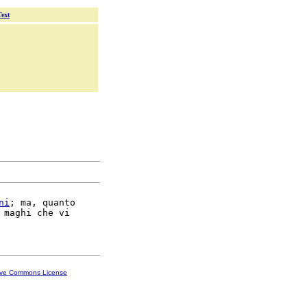
Text
ni
; ma, quanto

 maghi che vi

ive Commons License