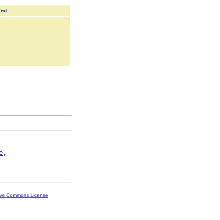
Text
e
,

ive Commons License