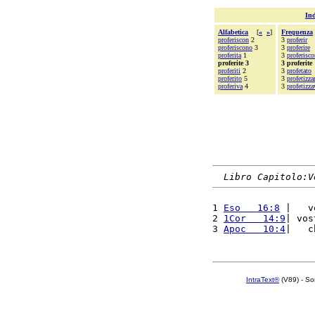
Ind
Alfabetica
[
«
»
]
Frequenza
proferiscon
2
3
proferir
proferiscono
3
3
proferire
proferita
1
3
proferisc
proferite 3
3 proferite
proferiti
2
3
profetato
proferito
5
3
profetizza
proferiva
4
3
profetizz
Libro Capitolo:V
1 
Eso   16:8
 |   v
2 
1Cor   14:9
| vos
3 
Apoc   10:4
|   c
IntraText®
(V89) - So