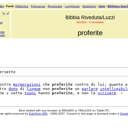
ice
|
Parole
:
Alfabetica
-
Frequenza
-
Rovesciate
-
Lunghezza
-
Statistiche
|
Aiuto
|
Biblioteca Intra
[
«
»
]
Bibbia Riveduta/Luzzi
IntraText - Concordanze
ono
proferite
rono
avano
ersetto
ostre 
mormorazioni
 che 
proferite
 contro di lui; quanto a

tro 
dono
 di 
lingue
 non 
proferite
 un 
parlare
intelligibil
he i sette 
tuoni
 hanno 
proferite
, e non le 
scrivere
Best viewed with any browser at 800x600 or 768x1024 on Tablet PC
me rights reserved by
EuloTech SRL
- 1996-2007. Content in this page is licensed under a
Creat