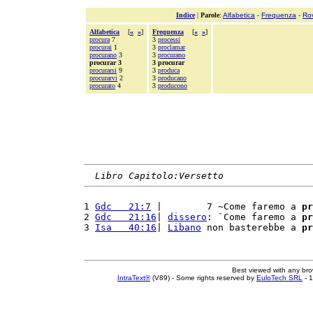
Indice
|
Parole
:
Alfabetica
-
Frequenza
-
Ro
Alfabetica
[
«
»
]
Frequenza
[
«
»
]
procura
7
3
processi
procurai
1
3
proclamar
procurano
3
3
procurano
procurar 3
3 procurar
procurarsi
9
3
produca
procurarvi
2
3
producano
procurato
4
3
producono
Libro Capitolo:Versetto
1 
Gdc   21:7
 |        7 ~Come faremo a 
pr
2 
Gdc   21:16
| 
dissero
: `Come faremo a 
pr
3 
Isa   40:16
| 
Libano
 non basterebbe a 
pr
Best viewed with any br
IntraText®
(V89) - Some rights reserved by
EuloTech SRL
- 1