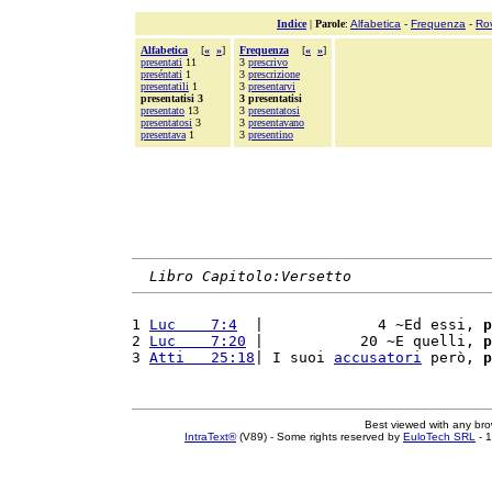
Indice
|
Parole
:
Alfabetica
-
Frequenza
-
Ro
Alfabetica
[
«
»
]
Frequenza
[
«
»
]
presentati
11
3
prescrivo
preséntati
1
3
prescrizione
presentatili
1
3
presentarvi
presentatisi 3
3 presentatisi
presentato
13
3
presentatosi
presentatosi
3
3
presentavano
presentava
1
3
presentino
Libro Capitolo:Versetto
1 
Luc    7:4
  |             4 ~Ed essi, 
p
2 
Luc    7:20
 |           20 ~E quelli, 
p
3 
Atti   25:18
| I suoi 
accusatori
 però, 
p
Best viewed with any br
IntraText®
(V89) - Some rights reserved by
EuloTech SRL
- 1