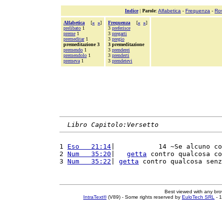
Indice
|
Parole
:
Alfabetica
-
Frequenza
-
Ro
Alfabetica
[
«
»
]
Frequenza
[
«
»
]
prelibato
1
3
preferisce
preme
1
3
pregarti
premeditar
1
3
pregio
premeditazione 3
3 premeditazione
premendo
1
3
prenderei
premendolo
1
3
prenderti
premeva
1
3
prendetevi
Libro Capitolo:Versetto
1 
Eso   21:14
|           14 ~Se alcuno co
2 
Num   35:20
|   
getta
 contro qualcosa co
3 
Num   35:22
| 
getta
 contro qualcosa senz
Best viewed with any br
IntraText®
(V89) - Some rights reserved by
EuloTech SRL
- 1