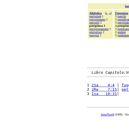
Ind
Alfabetica
[
«
»
]
Frequenza
precipiterà
1
3
pratichi
precipiteranno
1
3
precedeva
precipitò
2
3
precipitan
precipitosa 3
3 precipito
precipitosamente
1
3
predavano
precipitoso
2
3
prederà
precipizi
1
3
prederann
Libro Capitolo:V
1 
2Sa    4:4
 | 
fug
2 
2Re    7:15
| 
get
3 
Isa   10:31
|    
IntraText®
(V89) - So