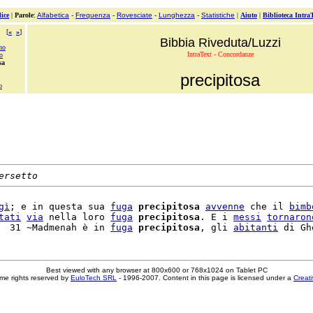
ice
|
Parole
:
Alfabetica
-
Frequenza
-
Rovesciate
-
Lunghezza
-
Statistiche
|
Aiuto
|
Biblioteca Intra
[
«
»
]
Bibbia Riveduta/Luzzi
no
IntraText - Concordanze
o
sa
precipitosa
o
ersetto
gì
; e in questa sua 
fuga
precipitosa
avvenne
 che il 
bimb
tati
via
 nella loro 
fuga
precipitosa
. E i 
messi
tornaron
  31 ~Madmenah è in 
fuga
precipitosa
, gli 
abitanti
Best viewed with any browser at 800x600 or 768x1024 on Tablet PC
me rights reserved by
EuloTech SRL
- 1996-2007. Content in this page is licensed under a
Creat