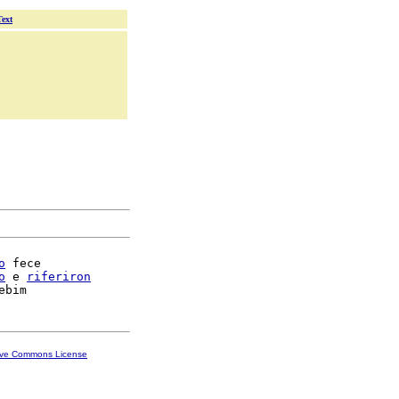
Text
o
 fece

o
 e 
riferiron
ive Commons License