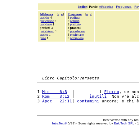
Indice
|
Parole
:
Alfabetica
-
Frequenza
-
Ro
Alfabetica
[
«
»
]
Frequenza
[
«
»
]
pratiche
4
3
potifera
praticherete
2
3
potrebb
praticherò
1
3
praticato
pratichi 3
3 pratichi
pratichiamo
1
3
precedevano
pratico
1
3
precipitano
prato
1
3
precipitosa
Libro Capitolo:Versetto
1 
Mic    6:8
  |          l'
Eterno
, se non
2 
Rom    3:12
 |      
inutili
. Non v'è alc
3 
Apoc   22:11
| 
contamini
 ancora; e chi è
Best viewed with any br
IntraText®
(V89) - Some rights reserved by
EuloTech SRL
- 1