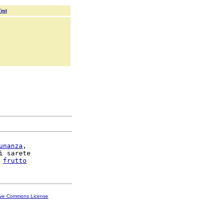
Text
unanza
,

ì sarete

 
frutto
ive Commons License