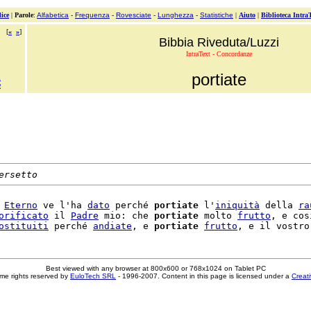
ice
|
Parole
:
Alfabetica
-
Frequenza
-
Rovesciate
-
Lunghezza
-
Statistiche
|
Aiuto
|
Biblioteca Intra
[
«
»
]
Bibbia Riveduta/Luzzi
IntraText - Concordanze
portiate
i
e
ersetto
 
Eterno
 ve l'ha 
dato
 perché 
portiate
 l'
iniquità
 della 
ra
orificato
 il 
Padre
 mio: che 
portiate
 molto 
frutto
, e cos
ostituiti
 perché 
andiate
, e 
portiate
frutto
, e il vostro
Best viewed with any browser at 800x600 or 768x1024 on Tablet PC
me rights reserved by
EuloTech SRL
- 1996-2007. Content in this page is licensed under a
Creat