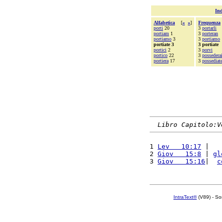
Ind
Alfabetica
[
«
»
]
Frequenza
porti
20
3
portarli
portiam
1
3
porteran
portiamo
3
3
portiamo
portiate 3
3 portiate
portici
2
3
porvi
portico
22
3
possedera
portiera
17
3
possediat
Libro Capitolo:V
1 
Lev   10:17
 |   
2 
Giov   15:8
 | 
gl
3 
Giov   15:16
|  
c
IntraText®
(V89) - So