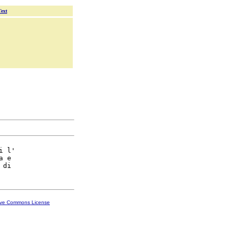
Text
i l'

 e

ive Commons License