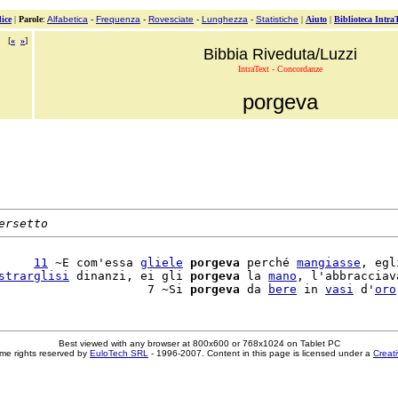
ice
|
Parole
:
Alfabetica
-
Frequenza
-
Rovesciate
-
Lunghezza
-
Statistiche
|
Aiuto
|
Biblioteca Intra
[
«
»
]
Bibbia Riveduta/Luzzi
IntraText - Concordanze
porgeva
ersetto
     
11
 ~E com'essa 
gliele
porgeva
 perché 
mangiasse
, egl
strarglisi
 dinanzi, ei gli 
porgeva
 la 
mano
, l'abbracciava
                     7 ~Si 
porgeva
 da 
bere
 in 
vasi
 d'
oro
Best viewed with any browser at 800x600 or 768x1024 on Tablet PC
me rights reserved by
EuloTech SRL
- 1996-2007. Content in this page is licensed under a
Creat