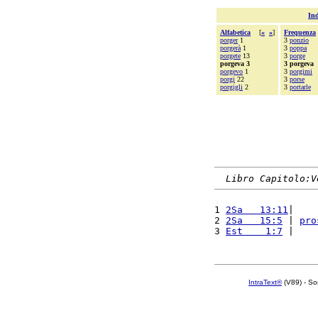
Ind
Alfabetica
[
«
»
]
Frequenza
porger
1
3
ponzio
porgerà
1
3
poppa
porgete
13
3
porge
porgeva 3
3 porgeva
porgevo
1
3
porgimi
porgi
22
3
porse
porgigli
2
3
portarle
Libro Capitolo:V
1 
2Sa   13:11
|    
2 
2Sa   15:5
 | 
pro
3 
Est    1:7
 |    
IntraText®
(V89) - So