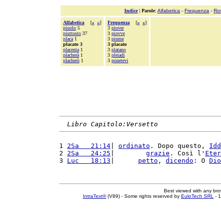
Indice
|
Parole
:
Alfabetica
-
Frequenza
-
Ro
Alfabetica
[
«
»
]
Frequenza
[
«
»
]
piuolo
5
3
piover
piuttosto
37
3
piovve
placa
1
3
piume
placato 3
3 placato
placenta
1
3
platano
placherà
1
3
pleiadi
placherò
1
3
ponetevi
Libro Capitolo:Versetto
1 
2Sa   21:14
| 
ordinato
. Dopo questo, 
Idd
2 
2Sa   24:25
|        
grazie
. Così l'
Eter
3 
Luc   18:13
|      
petto
, 
dicendo
: O 
Dio
Best viewed with any br
IntraText®
(V89) - Some rights reserved by
EuloTech SRL
- 1