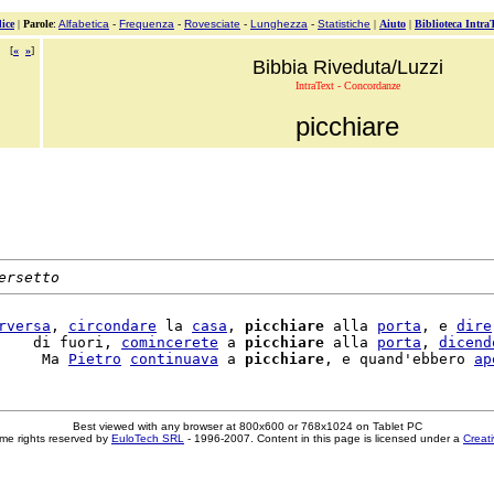
ice
|
Parole
:
Alfabetica
-
Frequenza
-
Rovesciate
-
Lunghezza
-
Statistiche
|
Aiuto
|
Biblioteca Intra
[
«
»
]
Bibbia Riveduta/Luzzi
IntraText - Concordanze
picchiare
ersetto
rversa
, 
circondare
 la 
casa
, 
picchiare
 alla 
porta
, e 
dire
    di fuori, 
comincerete
 a 
picchiare
 alla 
porta
, 
dicend
     Ma 
Pietro
continuava
 a 
picchiare
, e quand'ebbero 
ap
Best viewed with any browser at 800x600 or 768x1024 on Tablet PC
me rights reserved by
EuloTech SRL
- 1996-2007. Content in this page is licensed under a
Creat