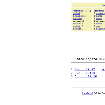
Ind
Alfabetica
[
«
»
]
Frequenza
picchiai
1
3
pianterete
picchiandovi
1
3
piastra
picchiano
1
3
picchia
picchiare 3
3 picchiare
picchiate
2
3
piccole
picchiato
2
3
picol
picchierà
1
3
piegarono
Libro Capitolo:V
1 
Gdc   19:22
 | 
pe
2 
Luc   13:25
 |   
3 
Atti   12:16
|   
IntraText®
(V89) - So