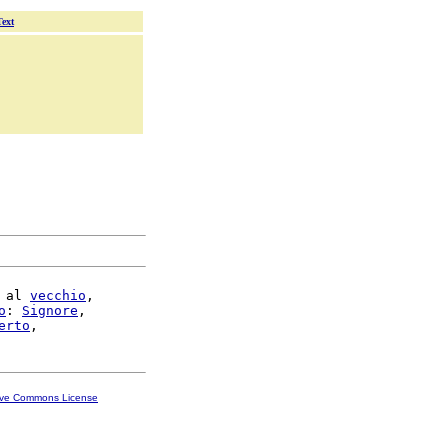
Text
 al 
vecchio
,

o
: 
Signore
,

erto
ive Commons License