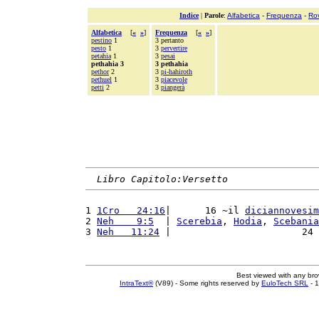
Indice
|
Parole
:
Alfabetica
-
Frequenza
-
Ro
Alfabetica
[
«
»
]
Frequenza
[
«
»
]
pestino
1
3 pertanto
pesto
1
3
pervertire
petahia
1
3
pesai
pethahia 3
3 pethahia
pethor
2
3
pi-hahiroth
pethuel
1
3
piacevole
petti
2
3
piangerà
Libro Capitolo:Versetto
1 
1Cro   24:16
|      16 ~il 
diciannovesim
2 
Neh    9:5
  | 
Scerebia
, 
Hodia
, 
Scebania
3 
Neh   11:24
 |                       24 
Best viewed with any br
IntraText®
(V89) - Some rights reserved by
EuloTech SRL
- 1