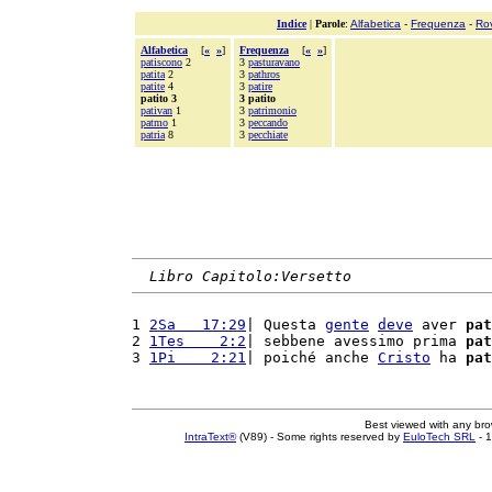
Indice
|
Parole
:
Alfabetica
-
Frequenza
-
Ro
Alfabetica
[
«
»
]
Frequenza
[
«
»
]
patiscono
2
3
pasturavano
patita
2
3
pathros
patite
4
3
patire
patito 3
3 patito
pativan
1
3
patrimonio
patmo
1
3
peccando
patria
8
3
pecchiate
Libro Capitolo:Versetto
1 
2Sa   17:29
| Questa 
gente
deve
 aver 
pat
2 
1Tes    2:2
| sebbene avessimo prima 
pat
3 
1Pi    2:21
| poiché anche 
Cristo
 ha 
pat
Best viewed with any br
IntraText®
(V89) - Some rights reserved by
EuloTech SRL
- 1