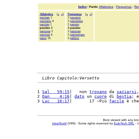
Indice
|
Parole
:
Alfabetica
-
Frequenza
-
Ro
Alfabetica
[
«
»
]
Frequenza
[
«
»
]
passiam
1
3
passaron
passiamo
4
3
passeremo
passiate
1
3
passero
passino 3
3 passino
passione
3
3
passione
passioni
6
3
pasturavano
passo
16
3
pathros
Libro Capitolo:Versetto
1 
Sal   59:15
|   non 
trovano
 da 
saziarsi
,
2 
Dan    4:16
| 
dato
 un 
cuore
 di 
bestia
; e
3 
Luc   16:17
|       17 ~Più 
facile
 è che
Best viewed with any br
IntraText®
(V89) - Some rights reserved by
EuloTech SRL
- 1