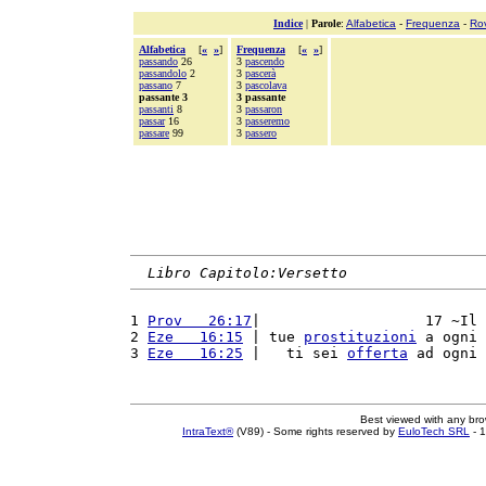
Indice
|
Parole
:
Alfabetica
-
Frequenza
-
Ro
Alfabetica
[
«
»
]
Frequenza
[
«
»
]
passando
26
3
pascendo
passandolo
2
3
pascerà
passano
7
3
pascolava
passante 3
3 passante
passanti
8
3
passaron
passar
16
3
passeremo
passare
99
3
passero
Libro Capitolo:Versetto
1 
Prov   26:17
|                   17 ~Il 
2 
Eze   16:15
 | tue 
prostituzioni
 a ogni 
3 
Eze   16:25
 |   ti sei 
offerta
 ad ogni 
Best viewed with any br
IntraText®
(V89) - Some rights reserved by
EuloTech SRL
- 1