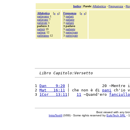
Indice
|
Parole
:
Alfabetica
-
Frequenza
-
Ro
Alfabetica
[
«
»
]
Frequenza
[
«
»
]
parlavamo
1
3
parlarti
parlavano
7
3
parlaste
parlavate
1
3
parlasti
parlavo 3
3 parlavo
parlerà
19
3
parlerete
parlerai
12
3
partecipare
parleranno
12
3
partecipate
Libro Capitolo:Versetto
1 
Dan    9:20
 |              20 ~Mentre i
2 
Mat   16:11
 | che non è di 
pani
 ch'io v
3 
1Cor   13:11
|   
11
 ~Quand'ero 
fanciullo
Best viewed with any br
IntraText®
(V89) - Some rights reserved by
EuloTech SRL
- 1