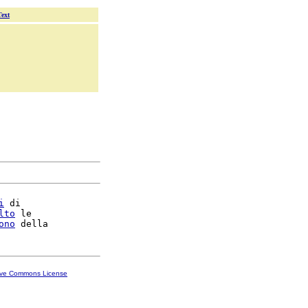
Text
i
 di

lto
 le

ono
ive Commons License