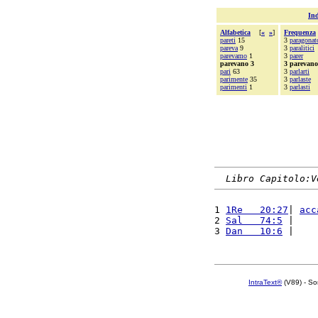
Ind
Alfabetica
[
«
»
]
Frequenza
pareti
15
3
paragonat
pareva
9
3
paralitici
parevamo
1
3
parer
parevano 3
3 parevano
pari
63
3
parlarti
parimente
35
3
parlaste
parimenti
1
3
parlasti
Libro Capitolo:V
1 
1Re   20:27
| 
acc
2 
Sal   74:5
 |    
3 
Dan   10:6
 |    
IntraText®
(V89) - So