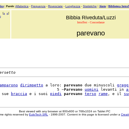
ice
|
Parole
:
Alfabetica
-
Frequenza
-
Rovesciate
-
Lunghezza
-
Statistiche
|
Aiuto
|
Biblioteca Intra
[
«
»
]
o
Bibbia Riveduta/Luzzi
IntraText - Concordanze
parevano
ersetto
amparono
dirimpetto
 a loro: 
parevano
 due minuscoli 
gregg
                         5 ~
Parevano
uomini
 levanti in 
a
 sue 
braccia
 e i suoi 
piedi
parevano
terso
rame
, e il 
su
Best viewed with any browser at 800x600 or 768x1024 on Tablet PC
me rights reserved by
EuloTech SRL
- 1996-2007. Content in this page is licensed under a
Creat