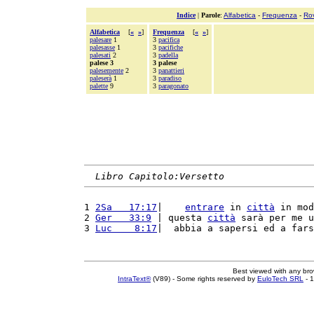
Indice
|
Parole
:
Alfabetica
-
Frequenza
-
Ro
Alfabetica
[
«
»
]
Frequenza
[
«
»
]
palesare
1
3
pacifica
palesasse
1
3
pacifiche
palesati
2
3
padella
palese 3
3 palese
palesemente
2
3
panattieri
paleserà
1
3
paradiso
palette
9
3
paragonato
Libro Capitolo:Versetto
1 
2Sa   17:17
|    
entrare
 in 
città
 in mod
2 
Ger   33:9
 | questa 
città
 sarà per me u
3 
Luc    8:17
|  abbia a sapersi ed a fars
Best viewed with any br
IntraText®
(V89) - Some rights reserved by
EuloTech SRL
- 1