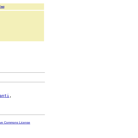
Text
anti
,

ive Commons License