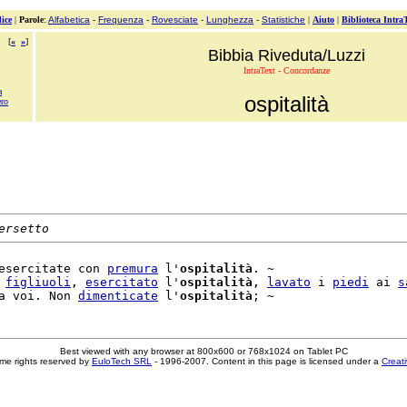
ice
|
Parole
:
Alfabetica
-
Frequenza
-
Rovesciate
-
Lunghezza
-
Statistiche
|
Aiuto
|
Biblioteca Intra
[
«
»
]
Bibbia Riveduta/Luzzi
IntraText - Concordanze
a
ospitalità
ero
ersetto
esercitate con 
premura
 l'
ospitalità
. ~

 
figliuoli
, 
esercitato
 l'
ospitalità
, 
lavato
 i 
piedi
 ai 
s
a voi. Non 
dimenticate
 l'
ospitalità
Best viewed with any browser at 800x600 or 768x1024 on Tablet PC
me rights reserved by
EuloTech SRL
- 1996-2007. Content in this page is licensed under a
Creat