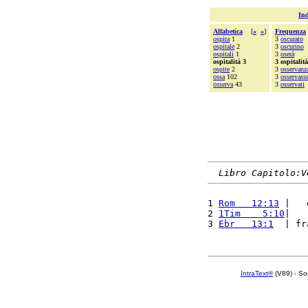
Ind
Alfabetica
[
«
»
]
Frequenza
ospita
1
3
oscurato
ospitale
2
3
oscurino
ospitali
1
3
oserà
ospitalità 3
3 ospitalità
ospite
2
3
osservanz
ossa
102
3
osservass
osserva
43
3
osservati
Libro Capitolo:V
1 
Rom   12:13
 |   
2 
1Tim    5:10
|   
3 
Ebr   13:1
  | fr
IntraText®
(V89) - So