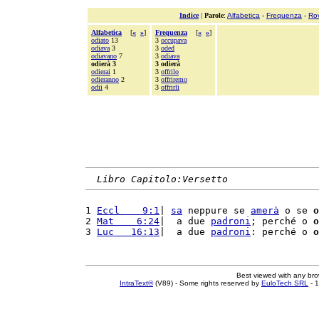
Indice
|
Parole
:
Alfabetica
-
Frequenza
-
Ro
Alfabetica
[
«
»
]
Frequenza
[
«
»
]
odiato
13
3
occupava
odiava
3
3
oded
odiavano
7
3
odiava
odierà 3
3 odierà
odierai
1
3
offrilo
odieranno
2
3
offriremo
odii
4
3
offrirli
Libro Capitolo:Versetto
1 
Eccl    9:1
| 
sa
 neppure se 
amerà
 o se 
o
2 
Mat    6:24
|  a due 
padroni
; perché o 
o
3 
Luc   16:13
|  a due 
padroni
: perché o 
o
Best viewed with any br
IntraText®
(V89) - Some rights reserved by
EuloTech SRL
- 1