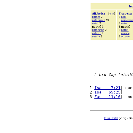
Ind
Alfabetica
[
«
»
]
Frequenza
nutrice
2
3
nudi
nutrimento
19
3
numerosi
nutrir
2
3
nutre
nutrirà 3
3 nutrirà
nutriranno
2
3
nutriti
nutrirci
1
3
nuziale
nutrire
2
3
occorre
Libro Capitolo:V
1 
Isa    7:21
| que
2 
Isa   65:25
|    
3 
Zac   11:16
|  no
IntraText®
(V89) - So