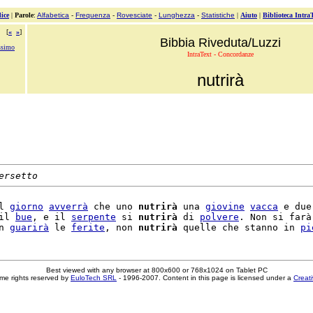
ice
|
Parole
:
Alfabetica
-
Frequenza
-
Rovesciate
-
Lunghezza
-
Statistiche
|
Aiuto
|
Biblioteca Intra
[
«
»
]
Bibbia Riveduta/Luzzi
ssimo
IntraText - Concordanze
nutrirà
ersetto
l 
giorno
avverrà
 che uno 
nutrirà
 una 
giovine
vacca
 e due

il 
bue
, e il 
serpente
 si 
nutrirà
 di 
polvere
. Non si farà

n 
guarirà
 le 
ferite
, non 
nutrirà
 quelle che stanno in 
pi
Best viewed with any browser at 800x600 or 768x1024 on Tablet PC
me rights reserved by
EuloTech SRL
- 1996-2007. Content in this page is licensed under a
Creat