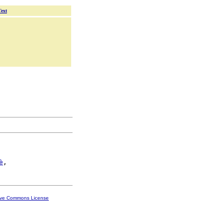
Text
è
ive Commons License