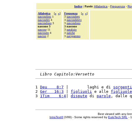
Indice
|
Parole
:
Alfabetica
-
Frequenza
-
Ro
Alfabetica
[
«
»
]
Frequenza
[
«
»
]
nascondimi
1
3
nasconderti
nasconditi
4
3
nascondetevi
nascondono
3
3
nascondono
nascono 3
3 nascono
nascose
11
3
natalizio
nascosero
4
3
natiche
nascosi
2
3
navigammo
Libro Capitolo:Versetto
1 
Deu    8:7
 |        laghi e di 
sorgenti
2 
Ger   16:3
 | 
figliuoli
 e alle 
figliuole
3 
1Tim    6:4
| 
dispute
 di 
parole
, dalle q
Best viewed with any br
IntraText®
(V89) - Some rights reserved by
EuloTech SRL
- 1