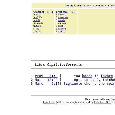
Indice
|
Parole
:
Alfabetica
-
Frequenza
-
Ro
Alfabetica
[
«
»
]
Frequenza
[
«
»
]
muto
21
3
muova
mutò
15
3
muovono
mutoli
1
3
murate
mutolo 3
3 mutolo
mutua
1
3
naara
n' 190
3
naasson
naam
1
3
nafish
Libro Capitolo:Versetto
1 
Prov   31:8
 |      tua 
bocca
 in 
favore
 
2 
Mat   12:22
 |      egli lo 
sanò
, talché
3 
Marc    9:17
| 
figliuolo
 che ha uno 
spir
Best viewed with any br
IntraText®
(V89) - Some rights reserved by
EuloTech SRL
- 1