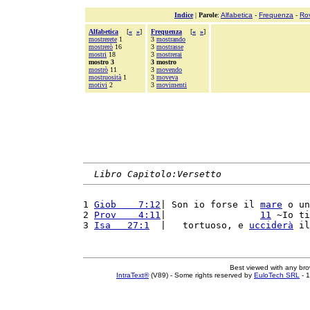
Indice
|
Parole
:
Alfabetica
-
Frequenza
-
Ro
Alfabetica
[
«
»
]
Frequenza
[
«
»
]
mostrerete
1
3
mostrando
mostrerò
16
3
mostrasse
mostri
18
3
mostrerai
mostro 3
3 mostro
mostrò
11
3
movendo
mostruosità
1
3
moveva
motivi
2
3
movimenti
Libro Capitolo:Versetto
1 
Giob    7:12
| Son io forse il 
mare
 o un
2 
Prov    4:11
|                 
11
 ~Io ti
3 
Isa   27:1
  |   tortuoso, e 
ucciderà
 il
Best viewed with any br
IntraText®
(V89) - Some rights reserved by
EuloTech SRL
- 1