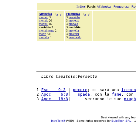
Indice
|
Parole
:
Alfabetica
-
Frequenza
-
Ro
Alfabetica
[
«
»
]
Frequenza
[
«
»
]
mortaio
3
3
morrebbe
mortale
20
3
morreste
mortali
16
3
mortaio
mortalità 3
3 mortalità
mortalmente
2
3
mortella
morte
433
3
mostraci
mortella
3
3
mostrando
Libro Capitolo:Versetto
1 
Eso    9:3
 | 
pecore
; ci sarà una 
tremen
2 
Apoc    6:8
|   
spada
, con la 
fame
, con 
3 
Apoc   18:8
|      verranno le sue 
piagh
Best viewed with any br
IntraText®
(V89) - Some rights reserved by
EuloTech SRL
- 1