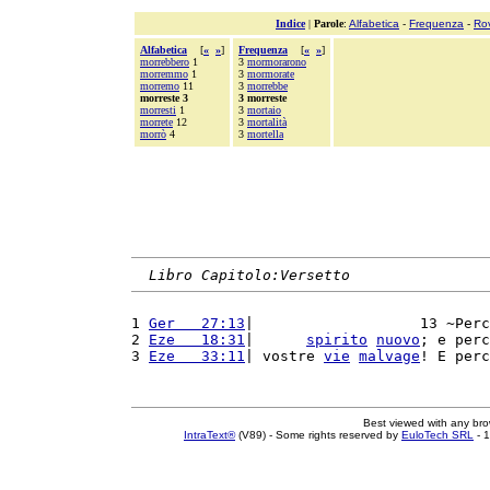
Indice
|
Parole
:
Alfabetica
-
Frequenza
-
Ro
Alfabetica
[
«
»
]
Frequenza
[
«
»
]
morrebbero
1
3
mormorarono
morremmo
1
3
mormorate
morremo
11
3
morrebbe
morreste 3
3 morreste
morresti
1
3
mortaio
morrete
12
3
mortalità
morrò
4
3
mortella
Libro Capitolo:Versetto
1 
Ger   27:13
|                   13 ~Perc
2 
Eze   18:31
|      
spirito
nuovo
; e perc
3 
Eze   33:11
| vostre 
vie
malvage
! E perc
Best viewed with any br
IntraText®
(V89) - Some rights reserved by
EuloTech SRL
- 1