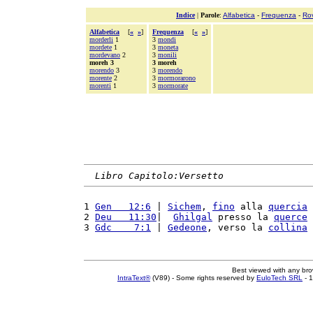
Indice
|
Parole
:
Alfabetica
-
Frequenza
-
Ro
Alfabetica
[
«
»
]
Frequenza
[
«
»
]
morderli
1
3
mondi
mordete
1
3
moneta
mordevano
2
3
monili
moreh 3
3 moreh
morendo
3
3
morendo
morente
2
3
mormorarono
morenti
1
3
mormorate
Libro Capitolo:Versetto
1 
Gen   12:6
 | 
Sichem
, 
fino
 alla 
quercia
 
2 
Deu   11:30
|  
Ghilgal
 presso la 
querce
 
3 
Gdc    7:1
 | 
Gedeone
, verso la 
collina
 
Best viewed with any br
IntraText®
(V89) - Some rights reserved by
EuloTech SRL
- 1