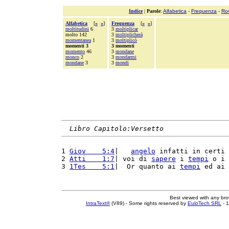
Indice
|
Parole
:
Alfabetica
-
Frequenza
-
Ro
Alfabetica
[
«
»
]
Frequenza
[
«
»
]
moltitudini
6
3
moltiplicar
molto 142
3
moltiplicherà
momentanea
1
3
moltiplicò
momenti 3
3 momenti
momento
46
3
mondane
monco
2
3
mondarmi
mondane
3
3
mondi
Libro Capitolo:Versetto
1 
Giov    5:4
|   
angelo
 infatti in certi 
2 
Atti    1:7
| voi di 
sapere
 i 
tempi
 o i 
3 
1Tes    5:1
|  Or quanto ai 
tempi
 ed ai 
Best viewed with any br
IntraText®
(V89) - Some rights reserved by
EuloTech SRL
- 1