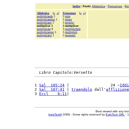
Indice
|
Parole
:
Alfabetica
-
Frequenza
-
Ro
Alfabetica
[
«
»
]
Frequenza
[
«
»
]
moltiplicando
1
3
mite
moltiplicandosi
1
3
mizza
moltiplicano
2
3
moggio
moltiplicar 3
3 moltiplicar
moltiplicare
8
3
moltiplicherà
moltiplicarono
5
3
moltiplicò
moltiplicarvi
1
3
momenti
Libro Capitolo:Versetto
1 
Sal  105:24
 |                  24 ~
Iddi
2 
Sal  107:41
 | 
traendolo
 dall'
afflizione
3 
Eccl    6:11
|                          
Best viewed with any br
IntraText®
(V89) - Some rights reserved by
EuloTech SRL
- 1