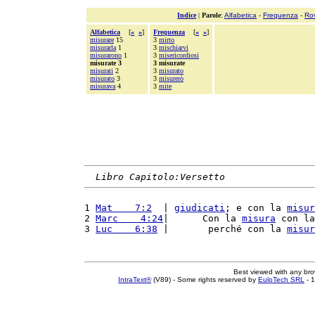
Indice
|
Parole
:
Alfabetica
-
Frequenza
-
Ro
Alfabetica
[
«
»
]
Frequenza
[
«
»
]
misurare
15
3
mirto
misurarla
1
3
mischiarvi
misurarono
1
3
misericordiosi
misurate 3
3 misurate
misurati
2
3
misurato
misurato
3
3
misurerò
misurava
4
3
mite
Libro Capitolo:Versetto
1 
Mat    7:2
  | 
giudicati
; e con la 
misur
2 
Marc    4:24
|      Con la 
misura
 con la
3 
Luc    6:38
 |       perché con la 
misur
Best viewed with any br
IntraText®
(V89) - Some rights reserved by
EuloTech SRL
- 1