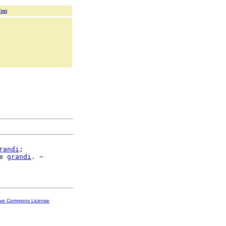
Text
randi
;

e 
grandi
. ~

ive Commons License