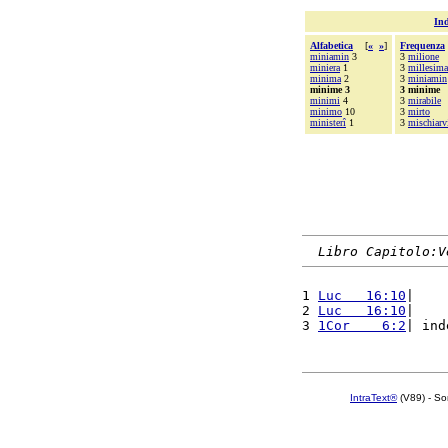
Ind
Alfabetica
[
«
»
]
Frequenza
miniamin
3
3
milione
miniera
1
3
millesima
minima
2
3
miniamin
minime 3
3 minime
minimi
4
3
mirabile
minimo
10
3
mirto
ministerî
1
3
mischiarv
Libro Capitolo:V
1 
Luc   16:10
|    
2 
Luc   16:10
|    
3 
1Cor    6:2
| ind
IntraText®
(V89) - So