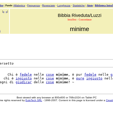
ice
|
Parole
:
Alfabetica
-
Frequenza
-
Rovesciate
-
Lunghezza
-
Statistiche
|
Aiuto
|
Biblioteca Intra
[
«
»
]
Bibbia Riveduta/Luzzi
IntraText - Concordanze
minime
i
ersetto
    Chi è 
fedele
 nelle 
cose
minime
, è pur 
fedele
 nelle 
g
  chi è 
ingiusto
 nelle 
cose
minime
, è 
pure
ingiusto
 nell
egni di 
giudicar
 delle 
cose
minime
Best viewed with any browser at 800x600 or 768x1024 on Tablet PC
me rights reserved by
EuloTech SRL
- 1996-2007. Content in this page is licensed under a
Creat