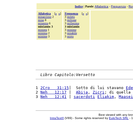
Indice
|
Parole
:
Alfabetica
-
Frequenza
-
Ro
Alfabetica
[
«
»
]
Frequenza
[
«
»
]
minaccioso
2
3
mileto
mine
8
3
milione
minestra
6
3
millesima
miniamin 3
3 miniamin
miniera
1
3
minime
minima
2
3
mirabile
minime
3
3
mirto
Libro Capitolo:Versetto
1 
2Cro   31:15
|  Sotto di lui stavano 
Ede
2 
Neh   12:17
 |  
Abija
, 
Zicri
; di quella 
3 
Neh   12:41
 | 
sacerdoti
Eliakim
, 
Maasei
Best viewed with any br
IntraText®
(V89) - Some rights reserved by
EuloTech SRL
- 1