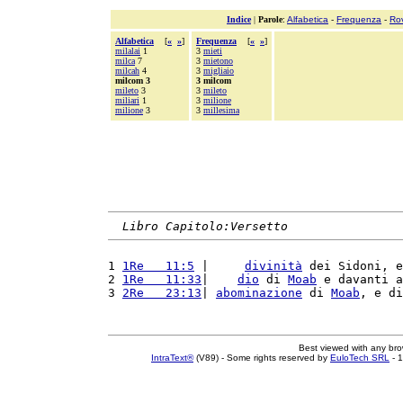
Indice
|
Parole
:
Alfabetica
-
Frequenza
-
Ro
Alfabetica
[
«
»
]
Frequenza
[
«
»
]
milalai
1
3
mieti
milca
7
3
mietono
milcah
4
3
migliaio
milcom 3
3 milcom
mileto
3
3
mileto
miliari
1
3
milione
milione
3
3
millesima
Libro Capitolo:Versetto
1 
1Re   11:5
 |     
divinità
 dei Sidoni, e
2 
1Re   11:33
|    
dio
 di 
Moab
 e davanti a
3 
2Re   23:13
| 
abominazione
 di 
Moab
, e di
Best viewed with any br
IntraText®
(V89) - Some rights reserved by
EuloTech SRL
- 1