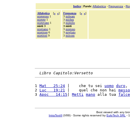
Indice
|
Parole
:
Alfabetica
-
Frequenza
-
Ro
Alfabetica
[
«
»
]
Frequenza
[
«
»
]
mieterono
1
3
mibsam
mietete
1
3
michea
mietevano
1
3
midollo
mieti 3
3 mieti
mietiamo
1
3
mietono
mietitore
6
3
migliaio
mietitori
9
3
milcom
Libro Capitolo:Versetto
1 
Mat   25:24
 |    che tu sei 
uomo
duro
, 
2 
Luc   19:21
 |    quel che non hai 
messo
3 
Apoc   14:15
| 
Metti
mano
 alla tua 
falce
Best viewed with any br
IntraText®
(V89) - Some rights reserved by
EuloTech SRL
- 1