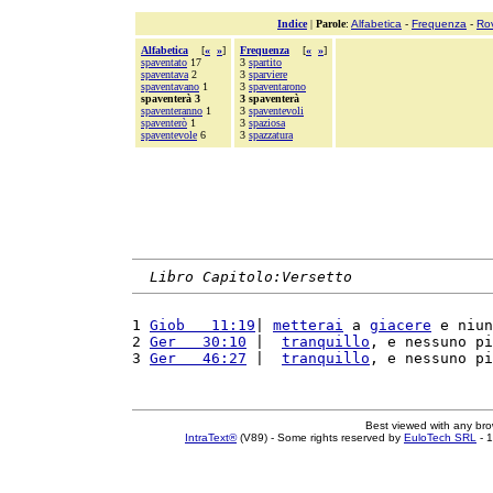
Indice
|
Parole
:
Alfabetica
-
Frequenza
-
Ro
Alfabetica
[
«
»
]
Frequenza
[
«
»
]
spaventato
17
3
spartito
spaventava
2
3
sparviere
spaventavano
1
3
spaventarono
spaventerà 3
3 spaventerà
spaventeranno
1
3
spaventevoli
spaventerò
1
3
spaziosa
spaventevole
6
3
spazzatura
Libro Capitolo:Versetto
1 
Giob   11:19
| 
metterai
 a 
giacere
 e niun
2 
Ger   30:10
 |  
tranquillo
, e nessuno pi
3 
Ger   46:27
 |  
tranquillo
, e nessuno pi
Best viewed with any br
IntraText®
(V89) - Some rights reserved by
EuloTech SRL
- 1