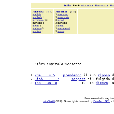
Indice
|
Parole
:
Alfabetica
-
Frequenza
-
Ro
Alfabetica
[
«
»
]
Frequenza
[
«
»
]
meribah
1
3
mentovato
meriboth
1
3
menzionate
meridionale
31
3
mered
meriggio 3
3 meriggio
merita
5
3
meriti
meritano
5
3
mescezabeel
meritate
1
3
messia
Libro Capitolo:Versetto
1 
2Sa    4:5
  | 
prendendo
 il suo 
riposo
 d
2 
Giob   11:17
|     
sorgerà
 più fulgida d
3 
Isa   38:10
 |          10 ~Io 
dicevo
: N
Best viewed with any br
IntraText®
(V89) - Some rights reserved by
EuloTech SRL
- 1