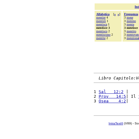
Ind
Alfabetica
[
«
»
]
Frequenza
mentire
4
3
mene
mentirò
1
3
menino
mentisca
1
3
menta
mentisce 3
3 mentisce
mentisco
2
3
mentito
mentiscono
2
3
mentovat
mentite
2
3
menziona
Libro Capitolo:V
1 
Sal   12:2
 |    
2 
Prov   14:5
| Il 
3 
Osea    4:2
|    
IntraText®
(V89) - So