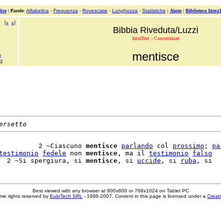
ice
|
Parole
:
Alfabetica
-
Frequenza
-
Rovesciate
-
Lunghezza
-
Statistiche
|
Aiuto
|
Biblioteca Intra
[
«
»
]
Bibbia Riveduta/Luzzi
IntraText - Concordanze
mentisce
o
te
ersetto
          2 ~Ciascuno 
mentisce
parlando
 col 
prossimo
; 
pa
testimonio
fedele
 non 
mentisce
, ma il 
testimonio
falso
  2 ~Si spergiura, si 
mentisce
, si 
uccide
, si 
ruba
Best viewed with any browser at 800x600 or 768x1024 on Tablet PC
me rights reserved by
EuloTech SRL
- 1996-2007. Content in this page is licensed under a
Creat